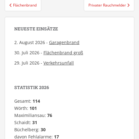
Beitragsnavigation
Flächenbrand
Privater Rauchmelder
NEUESTE EINSÄTZE
2. August 2026 -
Garagenbrand
30. Juli 2026 -
Flächenbrand groß
29. Juli 2026 -
Verkehrsunfall
STATISTIK 2026
Gesamt:
114
Wörth:
101
Maximiliansau:
76
Schaidt:
31
Büchelberg:
30
davon Fehlalarme:
17