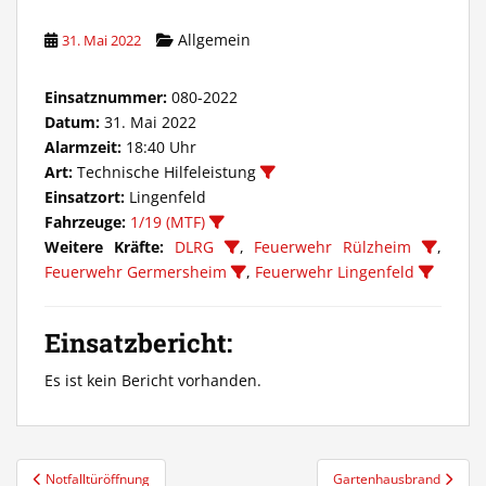
Allgemein
31. Mai 2022
Einsatznummer:
080-2022
Datum:
31. Mai 2022
Alarmzeit:
18:40 Uhr
Art:
Technische Hilfeleistung
Einsatzort:
Lingenfeld
Fahrzeuge:
1/19 (MTF)
Weitere Kräfte:
DLRG
,
Feuerwehr Rülzheim
,
Feuerwehr Germersheim
,
Feuerwehr Lingenfeld
Einsatzbericht:
Es ist kein Bericht vorhanden.
Beitragsnavigation
Notfalltüröffnung
Gartenhausbrand