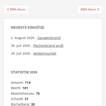
Beitragsnavigation
BMA-Alarm
BMA-Alarm
NEUESTE EINSÄTZE
2. August 2026 -
Garagenbrand
30. Juli 2026 -
Flächenbrand groß
29. Juli 2026 -
Verkehrsunfall
STATISTIK 2026
Gesamt:
114
Wörth:
101
Maximiliansau:
76
Schaidt:
31
Büchelberg:
30