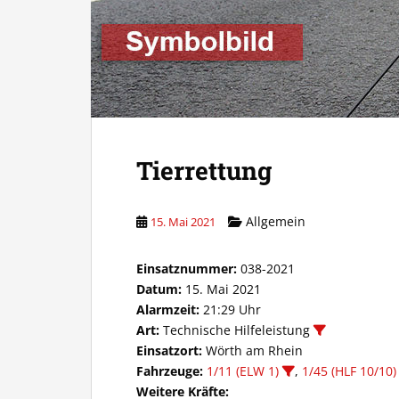
Tierrettung
Allgemein
15. Mai 2021
Einsatznummer:
038-2021
Datum:
15. Mai 2021
Alarmzeit:
21:29 Uhr
Art:
Technische Hilfeleistung
Einsatzort:
Wörth am Rhein
Fahrzeuge:
1/11 (ELW 1)
,
1/45 (HLF 10/10)
Weitere Kräfte: