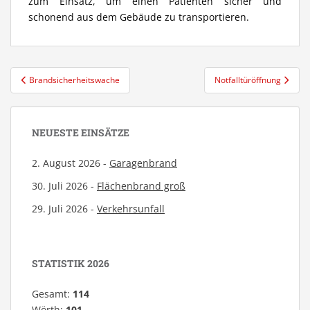
zum Einsatz, um einen Patienten sicher und
schonend aus dem Gebäude zu transportieren.
Beitragsnavigation
Brandsicherheitswache
Notfalltüröffnung
NEUESTE EINSÄTZE
2. August 2026 -
Garagenbrand
30. Juli 2026 -
Flächenbrand groß
29. Juli 2026 -
Verkehrsunfall
STATISTIK 2026
Gesamt:
114
Wörth:
101