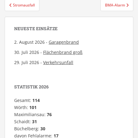
Beitragsnavigation
Stromausfall
BMA-Alarm
NEUESTE EINSÄTZE
2. August 2026 -
Garagenbrand
30. Juli 2026 -
Flächenbrand groß
29. Juli 2026 -
Verkehrsunfall
STATISTIK 2026
Gesamt:
114
Wörth:
101
Maximiliansau:
76
Schaidt:
31
Büchelberg:
30
davon Fehlalarme:
17