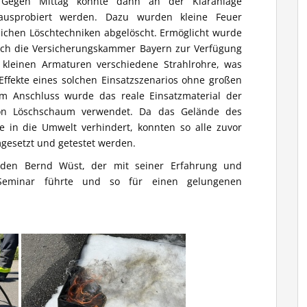
. Gegen Mittag konnte dann an der Kläranlage
 ausprobiert werden. Dazu wurden kleine Feuer
dlichen Löschtechniken abgelöscht. Ermöglicht wurde
rch die Versicherungskammer Bayern zur Verfügung
t kleinen Armaturen verschiedene Strahlrohre, was
 Effekte eines solchen Einsatzszenarios ohne großen
m Anschluss wurde das reale Einsatzmaterial der
von Löschschaum verwendet. Da das Gelände des
fe in die Umwelt verhindert, konnten so alle zuvor
gesetzt und getestet werden.
den Bernd Wüst, der mit seiner Erfahrung und
Seminar führte und so für einen gelungenen