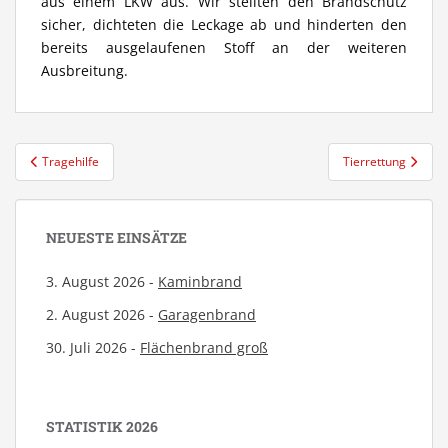
aus einem LKW aus. Wir stellten den Brandschutz
sicher, dichteten die Leckage ab und hinderten den
bereits ausgelaufenen Stoff an der weiteren
Ausbreitung.
Beitragsnavigation
Tragehilfe
Tierrettung
NEUESTE EINSÄTZE
3. August 2026 -
Kaminbrand
2. August 2026 -
Garagenbrand
30. Juli 2026 -
Flächenbrand groß
STATISTIK 2026