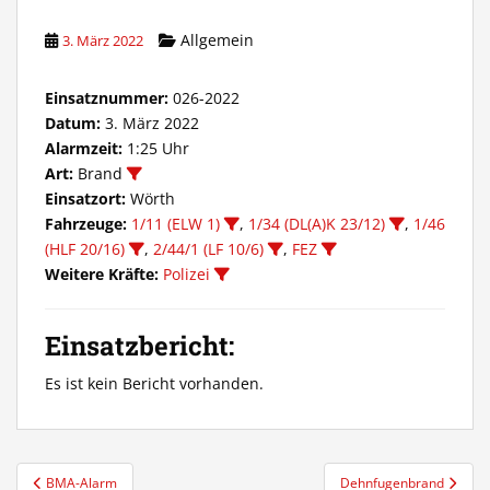
Allgemein
3. März 2022
Einsatznummer:
026-2022
Datum:
3. März 2022
Alarmzeit:
1:25 Uhr
Art:
Brand
Einsatzort:
Wörth
Fahrzeuge:
1/11 (ELW 1)
,
1/34 (DL(A)K 23/12)
,
1/46
(HLF 20/16)
,
2/44/1 (LF 10/6)
,
FEZ
Weitere Kräfte:
Polizei
Einsatzbericht:
Es ist kein Bericht vorhanden.
Beitragsnavigation
BMA-Alarm
Dehnfugenbrand