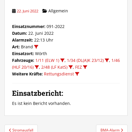
Allgemein
22. Juni 2022
Einsatznummer:
091-2022
Datum:
22. Juni 2022
Alarmzeit:
22:13 Uhr
Art:
Brand
Einsatzort:
Wörth
Fahrzeuge:
1/11 (ELW 1)
,
1/34 (DL(A)K 23/12)
,
1/46
(HLF 20/16)
,
2/48 (LF KatS)
,
FEZ
Weitere Kräfte:
Rettungsdienst
Einsatzbericht:
Es ist kein Bericht vorhanden.
Beitragsnavigation
Stromausfall
BMA-Alarm