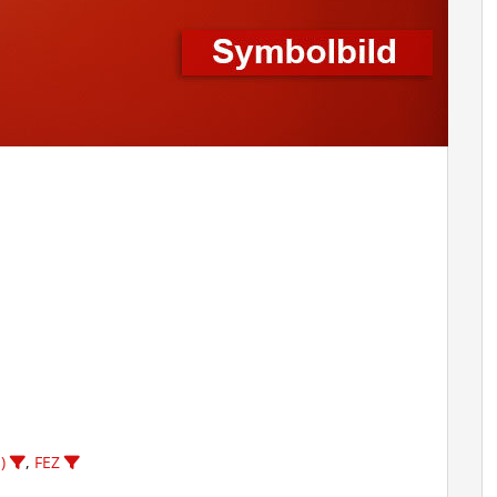
)
,
FEZ