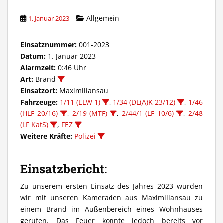
Allgemein
1. Januar 2023
Einsatznummer:
001-2023
Datum:
1. Januar 2023
Alarmzeit:
0:46 Uhr
Art:
Brand
Einsatzort:
Maximiliansau
Fahrzeuge:
1/11 (ELW 1)
,
1/34 (DL(A)K 23/12)
,
1/46
(HLF 20/16)
,
2/19 (MTF)
,
2/44/1 (LF 10/6)
,
2/48
(LF KatS)
,
FEZ
Weitere Kräfte:
Polizei
Einsatzbericht:
Zu unserem ersten Einsatz des Jahres 2023 wurden
wir mit unseren Kameraden aus Maximiliansau zu
einem Brand im Außenbereich eines Wohnhauses
gerufen. Das Feuer konnte jedoch bereits vor