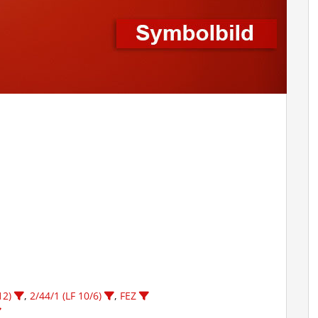
12)
,
2/44/1 (LF 10/6)
,
FEZ