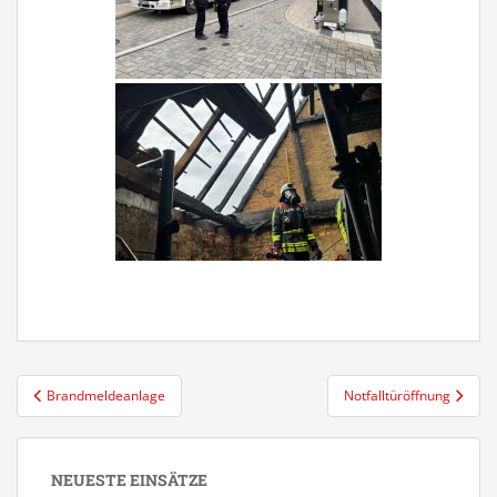
Beitragsnavigation
Brandmeldeanlage
Notfalltüröffnung
NEUESTE EINSÄTZE