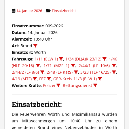
14. Januar 2026
Einsatzbericht
Einsatznummer:
009-2026
Datum:
14. Januar 2026
Alarmzeit:
10:40 Uhr
Art:
Brand
Einsatzort:
Wörth
Fahrzeuge:
1/11 (ELW 1)
,
1/34 (DL(A)K 23/12)
,
1/46
(HLF 20/16)
,
1/71 (MZF 1)
,
2/44/1 (LF 10/6)
,
2/44/2 (LF 8/6)
,
2/48 (LF KatS)
,
3/23 (TLF 16/25)
,
4/19 (MTF)
,
FEZ
,
GER-Kreis 11/3 (ELW 1)
Weitere Kräfte:
Polizei
,
Rettungsdienst
Einsatzbericht:
Die Feuerwehren Wörth und Maximiliansau wurden
am Mittwochmorgen um 10:40 Uhr zu einem
gemeldeten Brand eines Nebengebäudes in Wörth