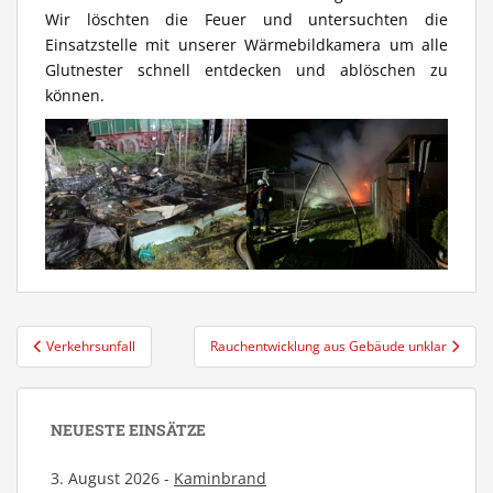
Wir löschten die Feuer und untersuchten die
Einsatzstelle mit unserer Wärmebildkamera um alle
Glutnester schnell entdecken und ablöschen zu
können.
Beitragsnavigation
Verkehrsunfall
Rauchentwicklung aus Gebäude unklar
NEUESTE EINSÄTZE
3. August 2026 -
Kaminbrand