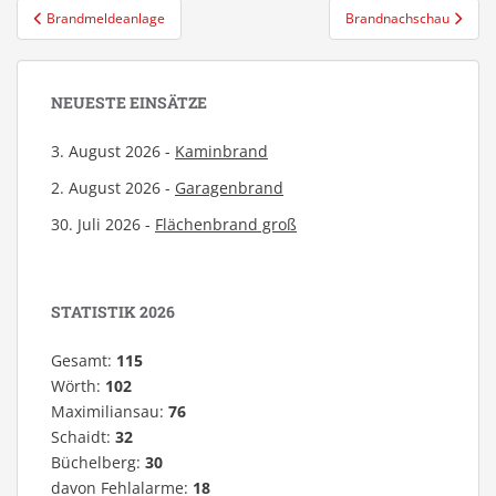
Beitragsnavigation
Brandmeldeanlage
Brandnachschau
NEUESTE EINSÄTZE
3. August 2026 -
Kaminbrand
2. August 2026 -
Garagenbrand
30. Juli 2026 -
Flächenbrand groß
STATISTIK 2026
Gesamt:
115
Wörth:
102
Maximiliansau:
76
Schaidt:
32
Büchelberg:
30
davon Fehlalarme:
18