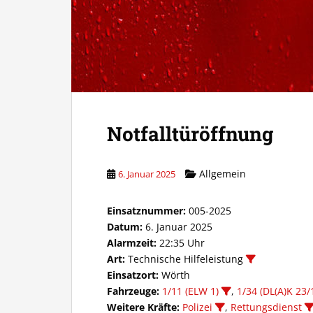
Notfalltüröffnung
Allgemein
6. Januar 2025
Einsatznummer:
005-2025
Datum:
6. Januar 2025
Alarmzeit:
22:35 Uhr
Art:
Technische Hilfeleistung
Einsatzort:
Wörth
Fahrzeuge:
1/11 (ELW 1)
,
1/34 (DL(A)K 23/
Weitere Kräfte:
Polizei
,
Rettungsdienst