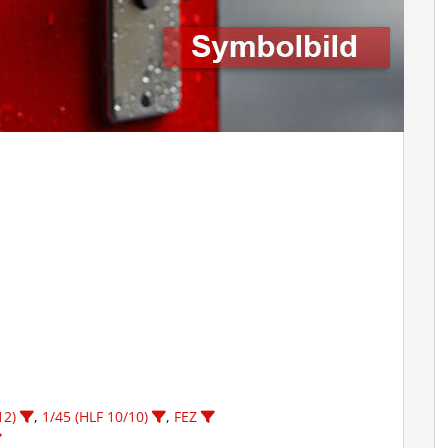
12)
,
1/45 (HLF 10/10)
,
FEZ