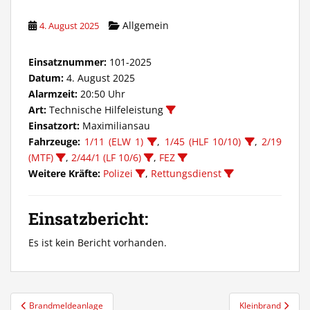
Allgemein
4. August 2025
Einsatznummer:
101-2025
Datum:
4. August 2025
Alarmzeit:
20:50 Uhr
Art:
Technische Hilfeleistung
Einsatzort:
Maximiliansau
Fahrzeuge:
1/11 (ELW 1)
,
1/45 (HLF 10/10)
,
2/19
(MTF)
,
2/44/1 (LF 10/6)
,
FEZ
Weitere Kräfte:
Polizei
,
Rettungsdienst
Einsatzbericht:
Es ist kein Bericht vorhanden.
Beitragsnavigation
Brandmeldeanlage
Kleinbrand