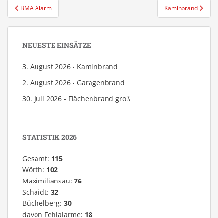
Beitragsnavigation
BMA Alarm
Kaminbrand
NEUESTE EINSÄTZE
3. August 2026 -
Kaminbrand
2. August 2026 -
Garagenbrand
30. Juli 2026 -
Flächenbrand groß
STATISTIK 2026
Gesamt:
115
Wörth:
102
Maximiliansau:
76
Schaidt:
32
Büchelberg:
30
davon Fehlalarme:
18