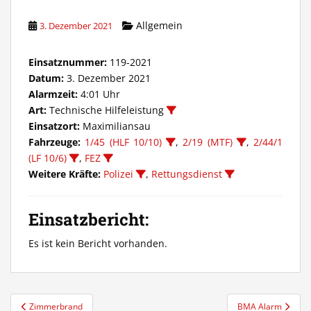
Allgemein
3. Dezember 2021
Einsatznummer:
119-2021
Datum:
3. Dezember 2021
Alarmzeit:
4:01 Uhr
Art:
Technische Hilfeleistung
Einsatzort:
Maximiliansau
Fahrzeuge:
1/45 (HLF 10/10)
,
2/19 (MTF)
,
2/44/1
(LF 10/6)
,
FEZ
Weitere Kräfte:
Polizei
,
Rettungsdienst
Einsatzbericht:
Es ist kein Bericht vorhanden.
Beitragsnavigation
Zimmerbrand
BMA Alarm