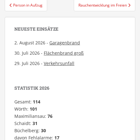
Beitragsnavigation
Person in Aufzug
Rauchentwicklung im Freien
NEUESTE EINSÄTZE
2. August 2026 -
Garagenbrand
30. Juli 2026 -
Flächenbrand groß
29. Juli 2026 -
Verkehrsunfall
STATISTIK 2026
Gesamt:
114
Wörth:
101
Maximiliansau:
76
Schaidt:
31
Büchelberg:
30
davon Fehlalarme:
17