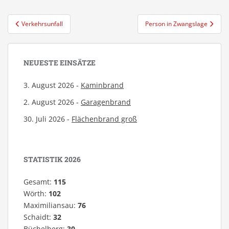
Beitragsnavigation
Verkehrsunfall
Person in Zwangslage
NEUESTE EINSÄTZE
3. August 2026 -
Kaminbrand
2. August 2026 -
Garagenbrand
30. Juli 2026 -
Flächenbrand groß
STATISTIK 2026
Gesamt:
115
Wörth:
102
Maximiliansau:
76
Schaidt:
32
Büchelberg:
30