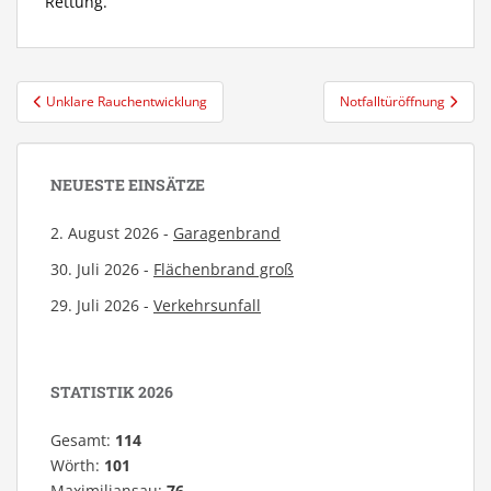
Rettung.
Beitragsnavigation
Unklare Rauchentwicklung
Notfalltüröffnung
NEUESTE EINSÄTZE
2. August 2026 -
Garagenbrand
30. Juli 2026 -
Flächenbrand groß
29. Juli 2026 -
Verkehrsunfall
STATISTIK 2026
Gesamt:
114
Wörth:
101
Maximiliansau:
76