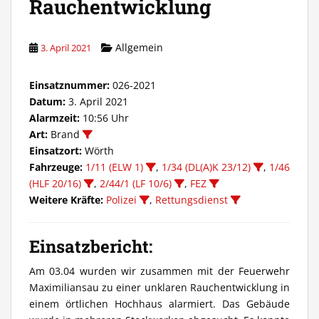
Rauchentwicklung
Allgemein
3. April 2021
Einsatznummer:
026-2021
Datum:
3. April 2021
Alarmzeit:
10:56 Uhr
Art:
Brand
Einsatzort:
Wörth
Fahrzeuge:
1/11 (ELW 1)
,
1/34 (DL(A)K 23/12)
,
1/46
(HLF 20/16)
,
2/44/1 (LF 10/6)
,
FEZ
Weitere Kräfte:
Polizei
,
Rettungsdienst
Einsatzbericht:
Am 03.04 wurden wir zusammen mit der Feuerwehr
Maximiliansau zu einer unklaren Rauchentwicklung in
einem örtlichen Hochhaus alarmiert. Das Gebäude