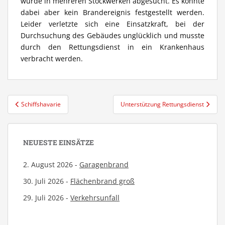
wurde in mehreren Stockwerken abgesucht. Es konnte
dabei aber kein Brandereignis festgestellt werden.
Leider verletzte sich eine Einsatzkraft, bei der
Durchsuchung des Gebäudes unglücklich und musste
durch den Rettungsdienst in ein Krankenhaus
verbracht werden.
Beitragsnavigation
Schiffshavarie
Unterstützung Rettungsdienst
NEUESTE EINSÄTZE
2. August 2026 -
Garagenbrand
30. Juli 2026 -
Flächenbrand groß
29. Juli 2026 -
Verkehrsunfall