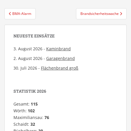
Beitragsnavigation
BMA-Alarm
Brandsicherheitswache
NEUESTE EINSÄTZE
3. August 2026 -
Kaminbrand
2. August 2026 -
Garagenbrand
30. Juli 2026 -
Flächenbrand groß
STATISTIK 2026
Gesamt:
115
Wörth:
102
Maximiliansau:
76
Schaidt:
32
Büchelberg:
30