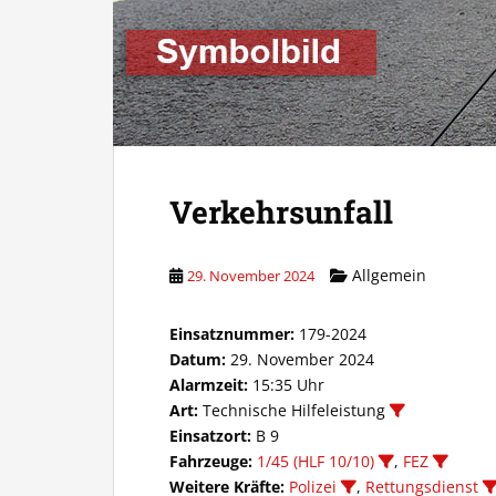
Verkehrsunfall
Allgemein
29. November 2024
Einsatznummer:
179-2024
Datum:
29. November 2024
Alarmzeit:
15:35 Uhr
Art:
Technische Hilfeleistung
Einsatzort:
B 9
Fahrzeuge:
1/45 (HLF 10/10)
,
FEZ
Weitere Kräfte:
Polizei
,
Rettungsdienst