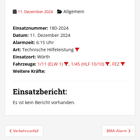
Allgemein
11. Dezember 2024
Einsatznummer:
180-2024
Datum:
11. Dezember 2024
Alarmzeit:
6:15 Uhr
Art:
Technische Hilfeleistung
Einsatzort:
Wörth
Fahrzeuge:
1/11 (ELW 1)
,
1/45 (HLF 10/10)
,
FEZ
Weitere Kräfte:
Einsatzbericht:
Es ist kein Bericht vorhanden.
Beitragsnavigation
Verkehrsunfall
BMA-Alarm