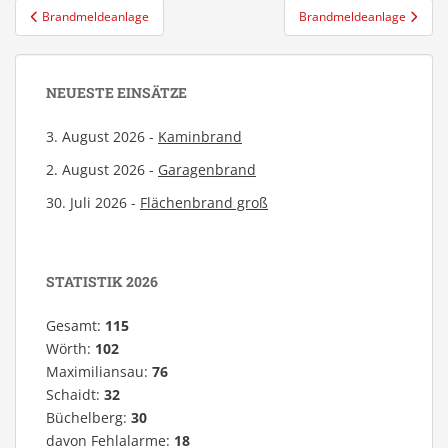
Beitragsnavigation
Brandmeldeanlage
Brandmeldeanlage
NEUESTE EINSÄTZE
3. August 2026 -
Kaminbrand
2. August 2026 -
Garagenbrand
30. Juli 2026 -
Flächenbrand groß
STATISTIK 2026
Gesamt:
115
Wörth:
102
Maximiliansau:
76
Schaidt:
32
Büchelberg:
30
davon Fehlalarme:
18