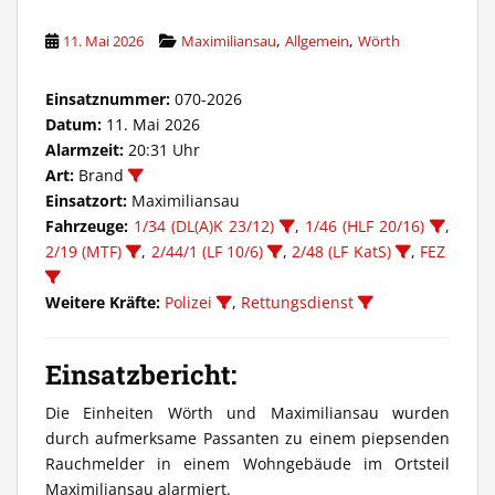
,
,
11. Mai 2026
Maximiliansau
Allgemein
Wörth
Einsatznummer:
070-2026
Datum:
11. Mai 2026
Alarmzeit:
20:31 Uhr
Art:
Brand
Einsatzort:
Maximiliansau
Fahrzeuge:
1/34 (DL(A)K 23/12)
,
1/46 (HLF 20/16)
,
2/19 (MTF)
,
2/44/1 (LF 10/6)
,
2/48 (LF KatS)
,
FEZ
Weitere Kräfte:
Polizei
,
Rettungsdienst
Einsatzbericht:
Die Einheiten Wörth und Maximiliansau wurden
durch aufmerksame Passanten zu einem piepsenden
Rauchmelder in einem Wohngebäude im Ortsteil
Maximiliansau alarmiert.