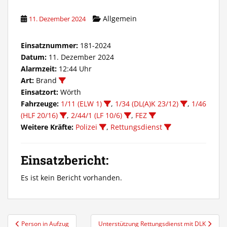
Allgemein
11. Dezember 2024
Einsatznummer:
181-2024
Datum:
11. Dezember 2024
Alarmzeit:
12:44 Uhr
Art:
Brand
Einsatzort:
Wörth
Fahrzeuge:
1/11 (ELW 1)
,
1/34 (DL(A)K 23/12)
,
1/46
(HLF 20/16)
,
2/44/1 (LF 10/6)
,
FEZ
Weitere Kräfte:
Polizei
,
Rettungsdienst
Einsatzbericht:
Es ist kein Bericht vorhanden.
Beitragsnavigation
Person in Aufzug
Unterstützung Rettungsdienst mit DLK