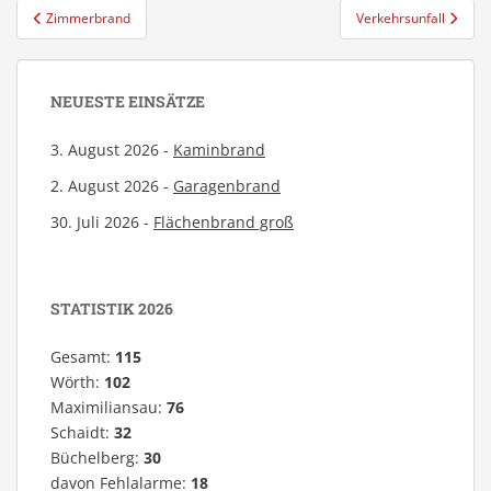
Beitragsnavigation
Zimmerbrand
Verkehrsunfall
NEUESTE EINSÄTZE
3. August 2026 -
Kaminbrand
2. August 2026 -
Garagenbrand
30. Juli 2026 -
Flächenbrand groß
STATISTIK 2026
Gesamt:
115
Wörth:
102
Maximiliansau:
76
Schaidt:
32
Büchelberg:
30
davon Fehlalarme:
18