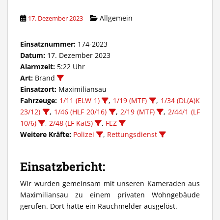
Allgemein
17. Dezember 2023
Einsatznummer:
174-2023
Datum:
17. Dezember 2023
Alarmzeit:
5:22 Uhr
Art:
Brand
Einsatzort:
Maximiliansau
Fahrzeuge:
1/11 (ELW 1)
,
1/19 (MTF)
,
1/34 (DL(A)K
23/12)
,
1/46 (HLF 20/16)
,
2/19 (MTF)
,
2/44/1 (LF
10/6)
,
2/48 (LF KatS)
,
FEZ
Weitere Kräfte:
Polizei
,
Rettungsdienst
Einsatzbericht:
Wir wurden gemeinsam mit unseren Kameraden aus
Maximiliansau zu einem privaten Wohngebäude
gerufen. Dort hatte ein Rauchmelder ausgelöst.