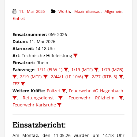
,
,
,
11. Mai 2026
Wörth
Maximiliansau
Allgemein
Einheit
Einsatznummer:
069-2026
Datum:
11. Mai 2026
Alarmzeit:
14:18 Uhr
Art:
Technische Hilfeleistung
Einsatzort:
Rhein
Fahrzeuge:
1/11 (ELW 1)
,
1/19 (MTF)
,
1/79 (MZB)
,
2/19 (MTF)
,
2/44/1 (LF 10/6)
,
2/77 (RTB 3)
,
FEZ
Weitere Kräfte:
Polizei
,
Feuerwehr VG Hagenbach
,
Rettungsdienst
,
Feuerwehr Rülzheim
,
Feuerwehr Karlsruhe
Einsatzbericht:
Am Montag, den 11.05.26 wurden um 14:18 Uhr