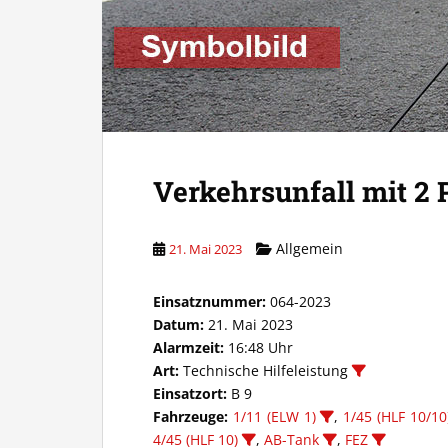
Verkehrsunfall mit 2
Allgemein
21. Mai 2023
Einsatznummer:
064-2023
Datum:
21. Mai 2023
Alarmzeit:
16:48 Uhr
Art:
Technische Hilfeleistung
Einsatzort:
B 9
Fahrzeuge:
1/11 (ELW 1)
,
1/45 (HLF 10/10
4/45 (HLF 10)
,
AB-Tank
,
FEZ