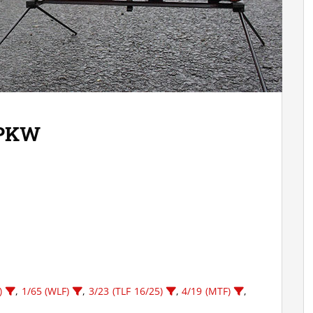
 PKW
)
,
1/65 (WLF)
,
3/23 (TLF 16/25)
,
4/19 (MTF)
,