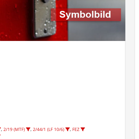
,
2/19 (MTF)
,
2/44/1 (LF 10/6)
,
FEZ