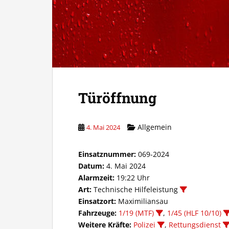
Türöffnung
Allgemein
4. Mai 2024
Einsatznummer:
069-2024
Datum:
4. Mai 2024
Alarmzeit:
19:22 Uhr
Art:
Technische Hilfeleistung
Einsatzort:
Maximiliansau
Fahrzeuge:
1/19 (MTF)
,
1/45 (HLF 10/10)
Weitere Kräfte:
Polizei
,
Rettungsdienst