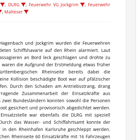
,
DLRG
,
Feuerwehr VG Jockgrim
,
Feuerwehr
,
Malteser
Hagenbach und Jockgrim wurden die Feuerwehren
ten Schiffshavarie auf den Rhein alarmiert. Laut
assagieren an Bord leck geschlagen und drohte zu
lle waren die Aufgrund der Erstmeldung etwas früher
rttembergischen Rheinseite bereits dabei die
eine Kollision beschädigte Boot war auf pfälzischer
fen. Durch den Schaden am Antriebsstrang, drang
rragende Zusammenarbeit der Einsatzkräfte aus
s zwei Bundesländern konnten sowohl die Personen
boot gesichert und provisorisch abgedichtet werden.
insatzstelle war ebenfalls die DLRG mit speziell
 Durch das Wasser- und Schiffahrtsamt konnte der
r in den Rheinhafen Karlsruhe geschleppt werden.
chen Rheinseite 60 Einsatzkräfte mit 16 Fahrzeugen