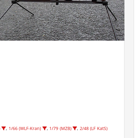
)
,
1/66 (WLF-Kran)
,
1/79 (MZB)
,
2/48 (LF KatS)