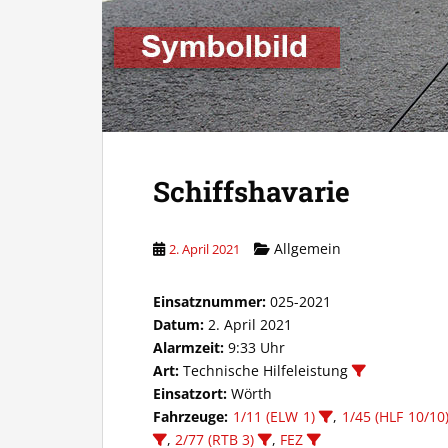
Schiffshavarie
Allgemein
2. April 2021
Einsatznummer:
025-2021
Datum:
2. April 2021
Alarmzeit:
9:33 Uhr
Art:
Technische Hilfeleistung
Einsatzort:
Wörth
Fahrzeuge:
1/11 (ELW 1)
,
1/45 (HLF 10/10
,
2/77 (RTB 3)
,
FEZ