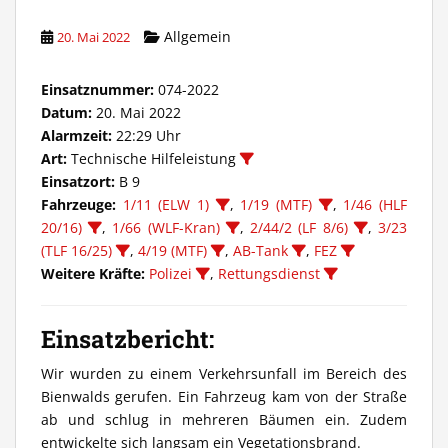
Allgemein
20. Mai 2022
Einsatznummer:
074-2022
Datum:
20. Mai 2022
Alarmzeit:
22:29 Uhr
Art:
Technische Hilfeleistung
Einsatzort:
B 9
Fahrzeuge:
1/11 (ELW 1)
,
1/19 (MTF)
,
1/46 (HLF
20/16)
,
1/66 (WLF-Kran)
,
2/44/2 (LF 8/6)
,
3/23
(TLF 16/25)
,
4/19 (MTF)
,
AB-Tank
,
FEZ
Weitere Kräfte:
Polizei
,
Rettungsdienst
Einsatzbericht:
Wir wurden zu einem Verkehrsunfall im Bereich des
Bienwalds gerufen. Ein Fahrzeug kam von der Straße
ab und schlug in mehreren Bäumen ein. Zudem
entwickelte sich langsam ein Vegetationsbrand.