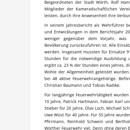
Beigeordneten der Stadt Wörth, Rolf Ham
Mitglieder der Kameradschaftlichen Vere
leisten, durch ihre Anwesenheit ihre Verb
In seinem Jahresbericht als Wehrführer be
und Entwicklungen in dem Berichtsjahr 20
weniger gegenüber dem Vorjahr, was s
Bevölkerung zurückzuführen ist. Alle Einsät
werden. Insgesamt mussten für Einsätze 
Stunden für die notwendige Ausbildung
ergibt ca. 23 % der Stunden eines Jahres,
Wohle der Allgemeinheit geleistet wurden
bei 48 aktive Feuerwehrangehörige. Befö
Christian Baumann und Tobias Radike.
Für langjährige Feuerwehrtätigkeit wurden 
10 Jahre, Patrick Hartmann, Fabian Karl u
Stieber für 20 Jahre, Olav Loch, Michael S
Uwe Wüst für 40 Jahre. Für 55 Jahre wurde
Pfirrmann, Reinhold Schwein und Bertho
Wörther Feuerwehr viel. Denn ohne deren E