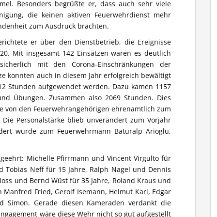
mel. Besonders begrüßte er, dass auch sehr viele
inigung, die keinen aktiven Feuerwehrdienst mehr
undenheit zum Ausdruck brachten.
richtete er über den Dienstbetrieb, die Ereignisse
20. Mit insgesamt 142 Einsätzen waren es deutlich
icherlich mit den Corona-Einschränkungen der
ze konnten auch in diesem Jahr erfolgreich bewältigt
912 Stunden aufgewendet werden. Dazu kamen 1157
 und Übungen. Zusammen also 2069 Stunden. Dies
 die von den Feuerwehrangehörigen ehrenamtlich zum
. Die Personalstärke blieb unverändert zum Vorjahr
rdert wurde zum Feuerwehrmann Baturalp Arioglu,
geehrt: Michelle Pfirrmann und Vincent Virgulto für
nd Tobias Neff für 15 Jahre, Ralph Nagel und Dennis
chloss und Bernd Wüst für 35 Jahre, Roland Kraus und
n Manfred Fried, Gerolf Isemann, Helmut Karl, Edgar
ld Simon. Gerade diesen Kameraden verdankt die
ngagement wäre diese Wehr nicht so gut aufgestellt