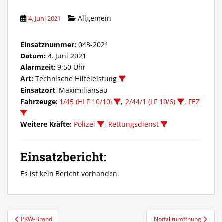
Allgemein
4. Juni 2021
Einsatznummer:
043-2021
Datum:
4. Juni 2021
Alarmzeit:
9:50 Uhr
Art:
Technische Hilfeleistung
Einsatzort:
Maximiliansau
Fahrzeuge:
1/45 (HLF 10/10)
,
2/44/1 (LF 10/6)
,
FEZ
Weitere Kräfte:
Polizei
,
Rettungsdienst
Einsatzbericht:
Es ist kein Bericht vorhanden.
Beitragsnavigation
PKW-Brand
Notfalltüröffnung